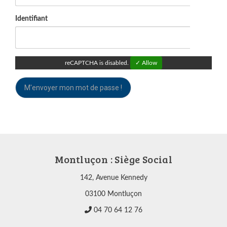
Identifiant
reCAPTCHA is disabled.
✓ Allow
M'envoyer mon mot de passe !
Montluçon : Siège Social
142, Avenue Kennedy
03100 Montluçon
04 70 64 12 76